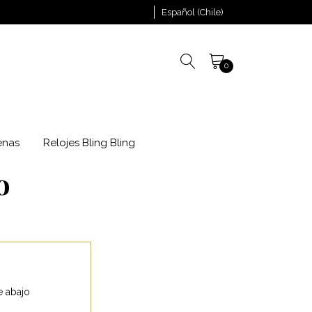
Español (Chile)
0
enas
Relojes Bling Bling
o
e abajo