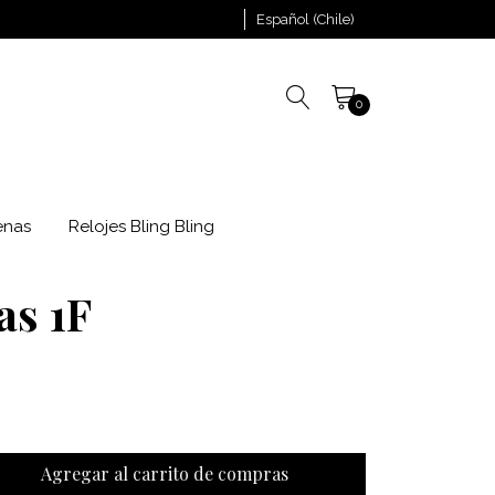
Español (Chile)
0
enas
Relojes Bling Bling
as 1F