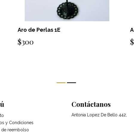
Aro de Perlas 1C
A
$300
ú
Contáctanos
Antonia Lopez De Bello 442,
to
os y Condiciones
ca de reembolso