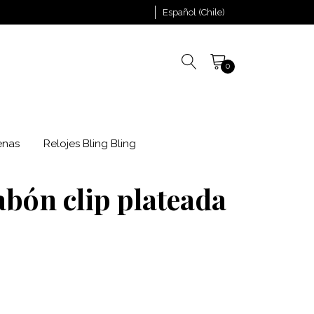
Español (Chile)
0
enas
Relojes Bling Bling
bón clip plateada