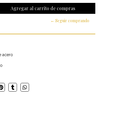
← Seguir comprando
e acero
ho