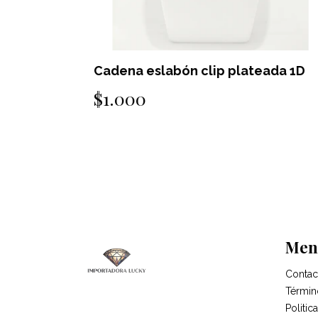
ada 1G
Cadena eslabón clip plateada 1D
$1.000
Men
Contac
Términ
Politi