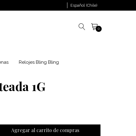
Español (Chile)
0
enas
Relojes Bling Bling
teada 1G