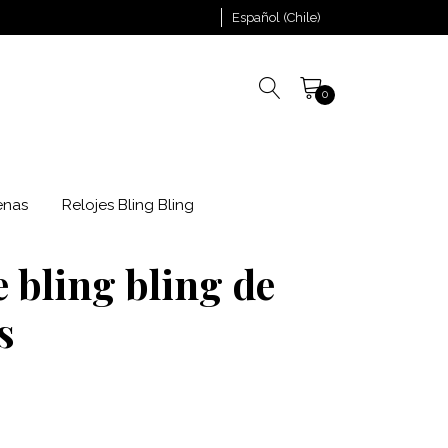
Español (Chile)
0
enas
Relojes Bling Bling
 bling bling de
s