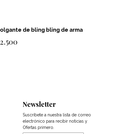
Colgante de bling bling de cruz
Colg
$3.500
$3.
Newsletter
Suscríbete a nuestra lista de correo
electrónico para recibir noticias y
Ofertas primero.