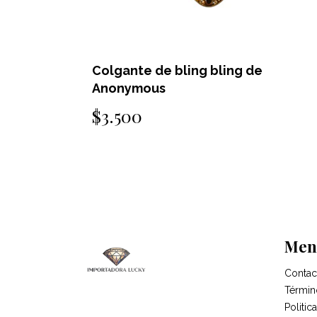
ng de
Colgante de bling bling de ar
$2.500
Men
Contac
Términ
Politi