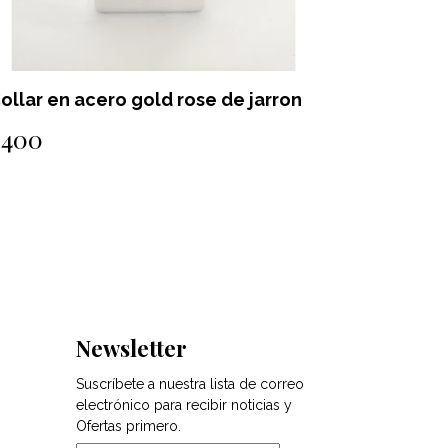
ollar en acero gold rose de jarron
Collar go
serpient
$400
$2.000
Newsletter
Suscríbete a nuestra lista de correo
electrónico para recibir noticias y
Ofertas primero.