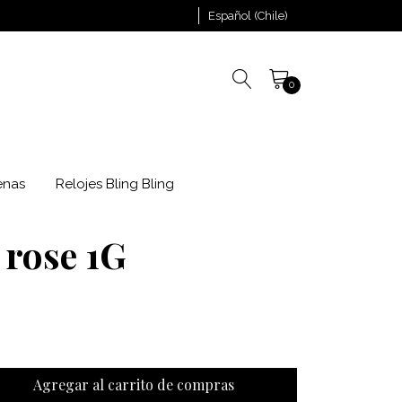
Español (Chile)
0
enas
Relojes Bling Bling
 rose 1G