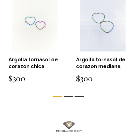
lla tornasol de
Argolla tornasol de
Argol
zon chica
corazon mediana
forma
00
$300
$30