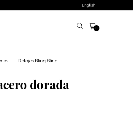
English
0
enas
Relojes Bling Bling
acero dorada