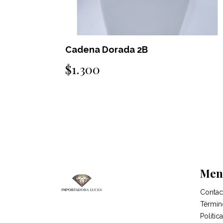
Cadena Dorada 2B
Caden
$1.300
$1.8
Men
Contac
Términ
Politi