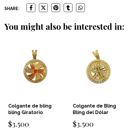
SHARE:
You might also be interested in:
 bling
Colgante de Bling
Colgante de 
rio
Bling del Dólar
bling de arm
$3.500
$2.500