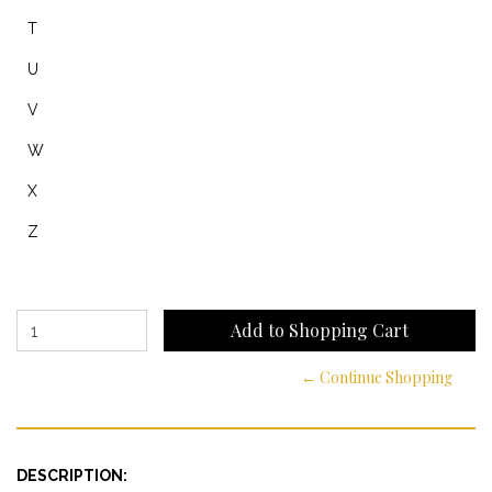
T
U
V
W
X
Z
← Continue Shopping
DESCRIPTION: