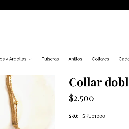
os y Argollas
Pulseras
Anillos
Collares
Cad
Collar dobl
$2.500
SKU01000
SKU: