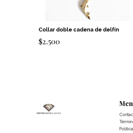
fín
Collar doble cadena de Pulpo
$2.500
Men
Contac
Términ
Politi