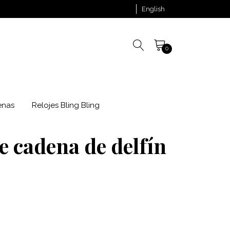
English
0
enas
Relojes Bling Bling
e cadena de delfín