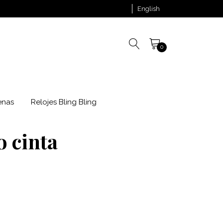
English
0
enas
Relojes Bling Bling
o cinta