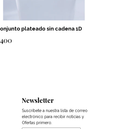
onjunto dorado de corazon y
Conjunto
lecha
$300
$400
Newsletter
Suscríbete a nuestra lista de correo
electrónico para recibir noticias y
Ofertas primero.