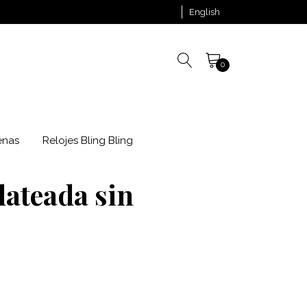
English
0
enas
Relojes Bling Bling
lateada sin