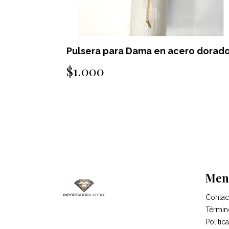
o dorado
Pulsera para Dama en acero dorad
$1.000
Men
Contac
Términ
Politi