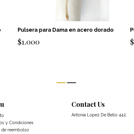
o
Pulsera unisex de ecocuero cafe
P
$500
u
Contact Us
Antonia Lopez De Bello 442,
to
os y Condiciones
ca de reembolso