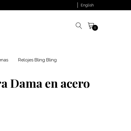
English
0
enas
Relojes Bling Bling
ra Dama en acero