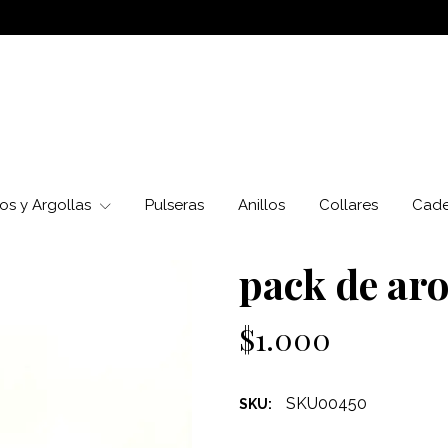
os y Argollas
Pulseras
Anillos
Collares
Cad
pack de ar
$1.000
SKU00450
SKU: