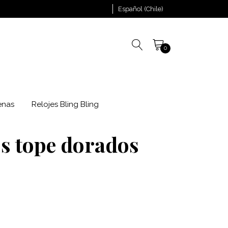
Español (Chile)
0
enas
Relojes Bling Bling
os tope dorados