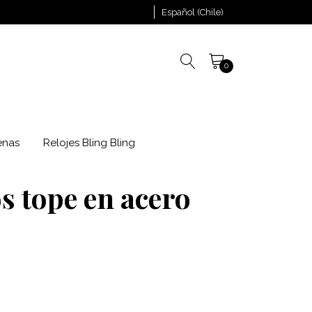
Español (Chile)
0
enas
Relojes Bling Bling
s tope en acero