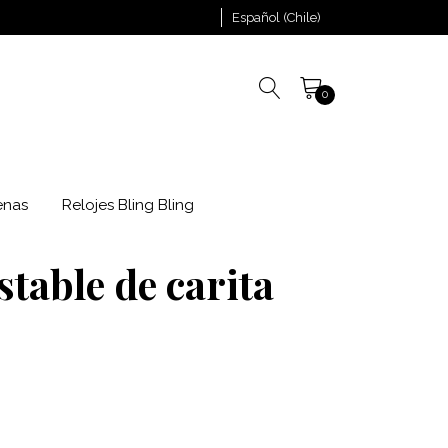
Español (Chile)
0
enas
Relojes Bling Bling
stable de carita