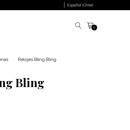
Español (Chile)
0
enas
Relojes Bling Bling
ing Bling