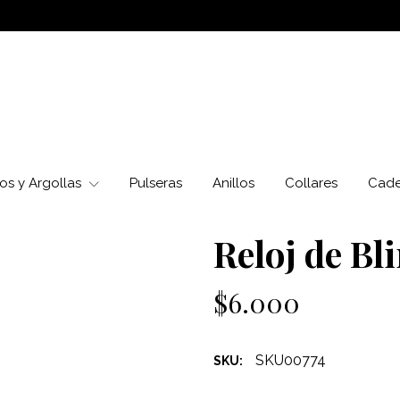
os y Argollas
Pulseras
Anillos
Collares
Cad
Reloj de Bl
$6.000
SKU00774
SKU: