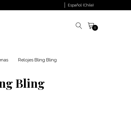
Español (Chile)
0
enas
Relojes Bling Bling
ing Bling