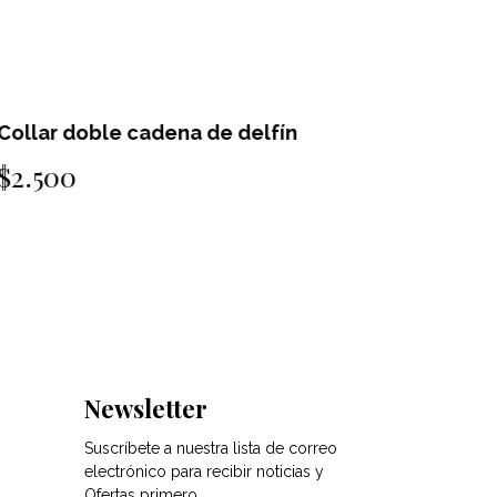
ollar doble cadena de delfín
Collar d
2.500
$2.500
Newsletter
Suscríbete a nuestra lista de correo
electrónico para recibir noticias y
Ofertas primero.