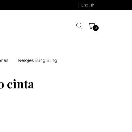
English
0
enas
Relojes Bling Bling
o cinta