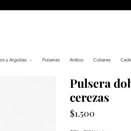
os y Argollas
Pulseras
Anillos
Collares
Cad
Pulsera do
cerezas
$1.500