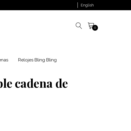
English
0
enas
Relojes Bling Bling
ble cadena de