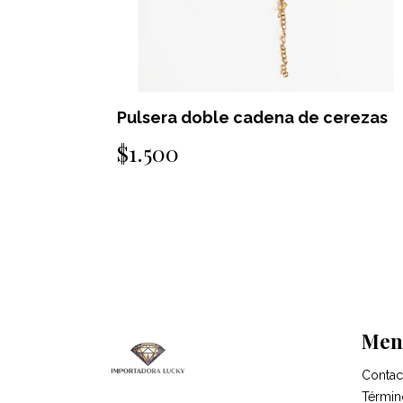
sera doble cadena de cerezas
Pulsera dob
500
$1.500
Men
Contac
Términ