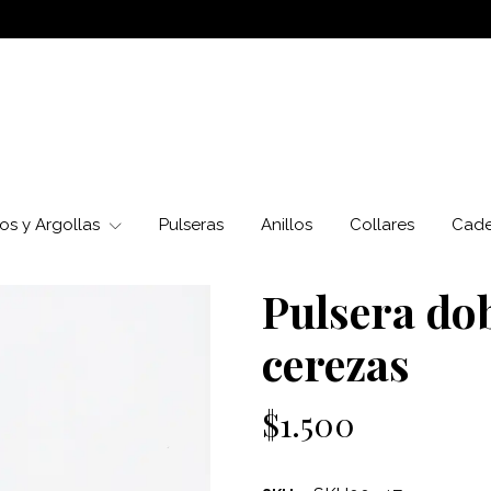
os y Argollas
Pulseras
Anillos
Collares
Cad
Pulsera do
cerezas
$1.500