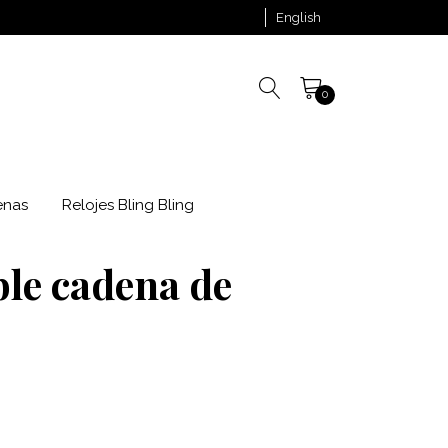
English
0
enas
Relojes Bling Bling
ble cadena de