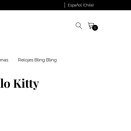
Español (Chile)
0
enas
Relojes Bling Bling
lo Kitty