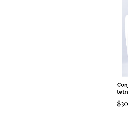
Con
letr
$3