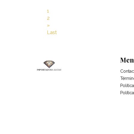
1
2
»
Last
Men
Contac
Términ
Politi
Polític