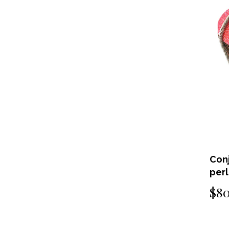
Con
perl
$8