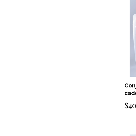
Con
cad
$4