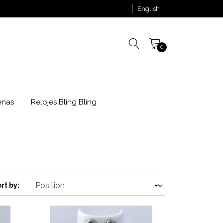
English
0
enas
Relojes Bling Bling
rt by: